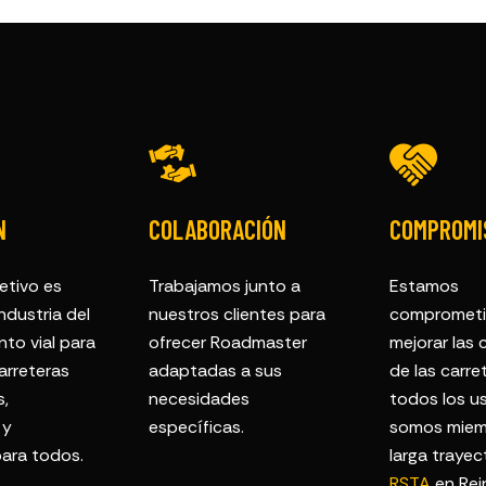
N
COLABORACIÓN
COMPROMI
etivo es
Trabajamos junto a
Estamos
industria del
nuestros clientes para
comprometi
to vial para
ofrecer Roadmaster
mejorar las
arreteras
adaptadas a sus
de las carre
s,
necesidades
todos los us
 y
específicas.
somos miem
ara todos.
larga trayec
RSTA
en Rei