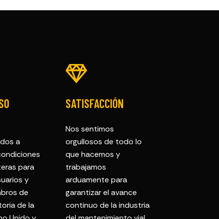
SO
SATISFACCIÓN
Nos sentimos
dos a
orgullosos de todo lo
 condiciones
que hacemos y
teras para
trabajamos
uarios y
arduamente para
bros de
garantizar el avance
toria de la
continuo de la industria
no Unido y
del mantenimiento vial.