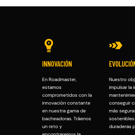
INNOVACIÓN
EVOLUCIÓ
En Roadmaster,
Nuestro obj
estamos
impulsar la 
comprometidos con la
mantenimien
innovación constante
conseguir c
en nuestra gama de
más segura
bacheadoras. Tráenos
sostenibles
un reto y
duraderas p
encontraremos la