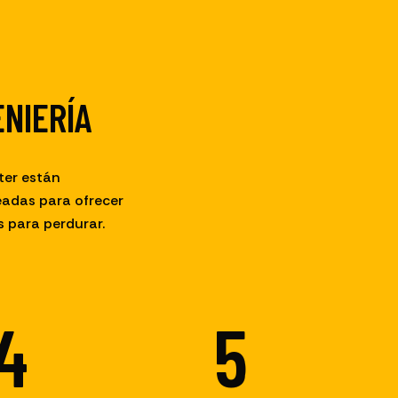
ENIERÍA
ter están
eadas para ofrecer
 para perdurar.
5
5