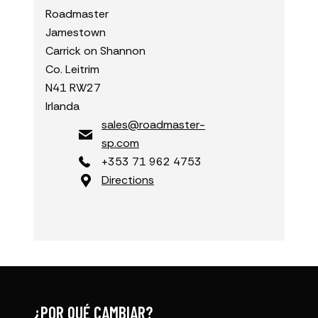
Roadmaster
Jamestown
Carrick on Shannon
Co. Leitrim
N41 RW27
Irlanda
sales@roadmaster-
sp.com
+353 71 962 4753
Directions
¿POR QUÉ CAMBIAR?