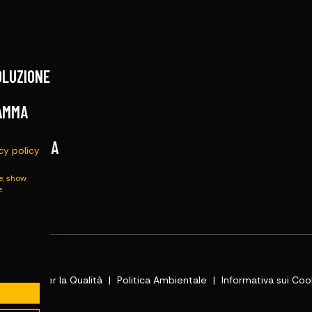
OLUZIONE
AMMA
SSISTENZA
cy policy
e, show
e
Politica per la Qualità
Politica Ambientale
Informativa sui Coo