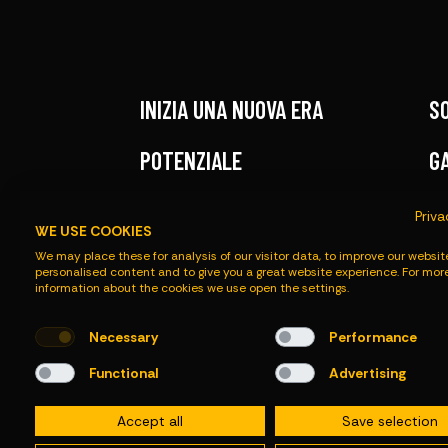
INIZIA UNA NUOVA ERA
S
POTENZIALE
G
RISORSE
A
Priva
WE USE COOKIES
CONTATTI
We may place these for analysis of our visitor data, to improve our websit
personalised content and to give you a great website experience. For mor
information about the cookies we use open the settings.
Necessary
Performance
Functional
Advertising
© Roadmaster 2026
Informativa sulla Privacy
Accept all
Save selection