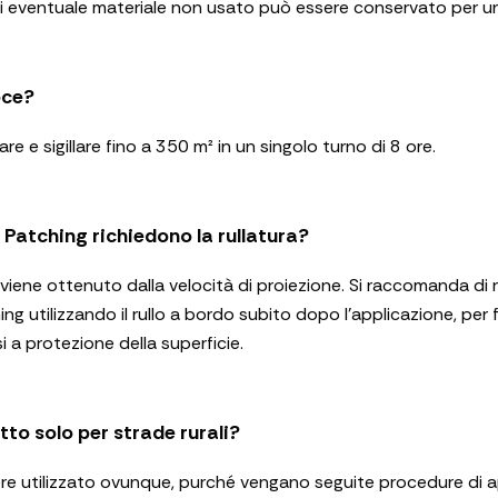
di eventuale materiale non usato può essere conservato per u
oce?
e e sigillare fino a 350 m² in un singolo turno di 8 ore.
 Patching richiedono la rullatura?
iene ottenuto dalla velocità di proiezione. Si raccomanda di rul
g utilizzando il rullo a bordo subito dopo l’applicazione, per 
esi a protezione della superficie.
to solo per strade rurali?
re utilizzato ovunque, purché vengano seguite procedure di 