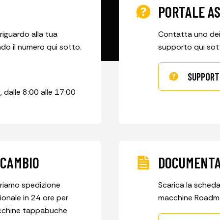
PORTALE A
riguardo alla tua
Contatta uno dei n
o il numero qui sotto.
supporto qui sot
SUPPORT
, dalle 8:00 alle 17:00
RICAMBIO
DOCUMENTA
friamo spedizione
Scarica la sched
onale in 24 ore per
macchine Roadma
acchine tappabuche