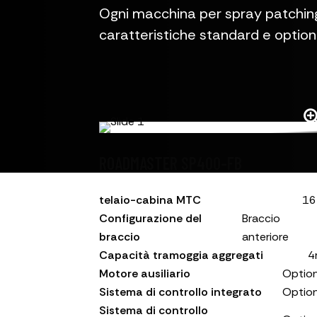
Ogni macchina per spray patching
caratteristiche standard e optiona
ROADMASTER SP400-FB
telaio-cabina MTC
16
Configurazione del
Braccio
braccio
anteriore
Capacità tramoggia aggregati
4
Motore ausiliario
Option
Sistema di controllo integrato
Option
Sistema di controllo