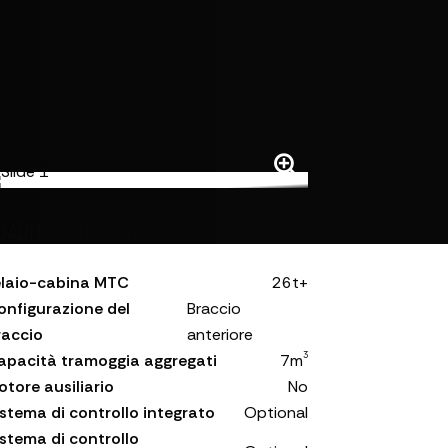
OADMASTER SP700-FB
elaio-cabina MTC
26t+
onfigurazione del
Braccio
raccio
anteriore
3
apacità tramoggia aggregati
7m
otore ausiliario
No
istema di controllo integrato
Optional
istema di controllo