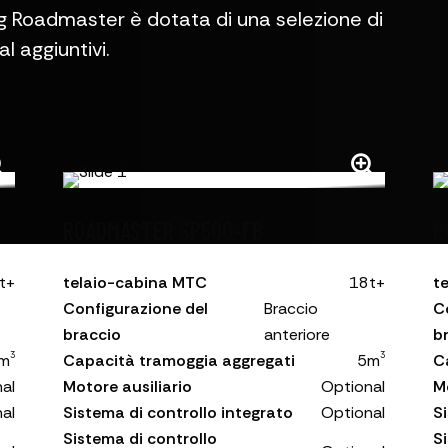
 Roadmaster è dotata di una selezione di
l aggiuntivi.
ROADMASTER SP500-FB
R
t+
telaio-cabina MTC
18t+
t
Configurazione del
Braccio
C
braccio
anteriore
b
3
3
m
Capacità tramoggia aggregati
5m
C
al
Motore ausiliario
Optional
M
al
Sistema di controllo integrato
Optional
S
Sistema di controllo
S