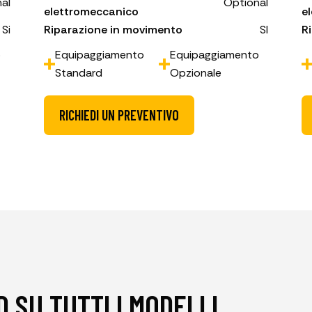
al
Optional
elettromeccanico
e
Si
Riparazione in movimento
SI
R
o
Equipaggiamento
Equipaggiamento
Standard
Opzionale
RICHIEDI UN PREVENTIVO
 SU TUTTI I MODELLI