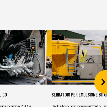
LICO
SERBATOIO PER EMULSIONE BIT
 una pompa PTO a
Serbatoio non pressurizzato, is